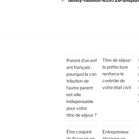
debby-hudson-639726-unspla
Titre de séjour :
Parent d’un enf
la préfecture
ant français :
renforce le
pourquoi la con
contrôle de
tribution de
votre état civil
l’autre parent
est-elle
indispensable
pour votre
titre de séjour ?
Être conjoint
Entrepreneur
de Français ne
étranger en