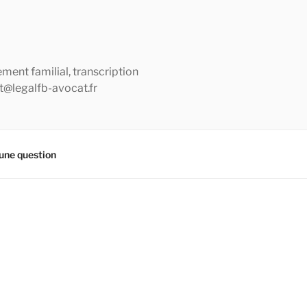
ement familial, transcription
ct@legalfb-avocat.fr
une question