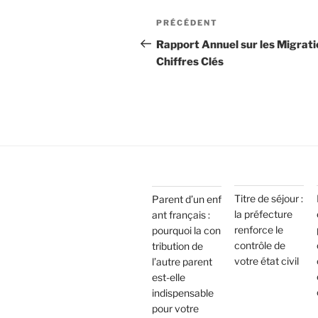
PRÉCÉDENT
Rapport Annuel sur les Migratio
Chiffres Clés
Titre de séjour :
Parent d’un enf
la préfecture
ant français :
renforce le
pourquoi la con
contrôle de
tribution de
votre état civil
l’autre parent
est-elle
indispensable
pour votre