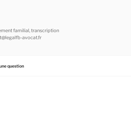
ement familial, transcription
ct@legalfb-avocat.fr
une question