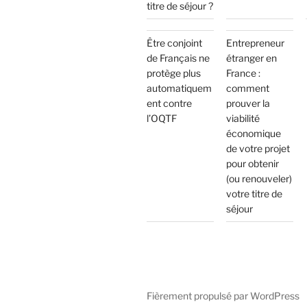
titre de séjour ?
Être conjoint
Entrepreneur
de Français ne
étranger en
protège plus
France :
automatiquem
comment
ent contre
prouver la
l’OQTF
viabilité
économique
de votre projet
pour obtenir
(ou renouveler)
votre titre de
séjour
Fièrement propulsé par WordPress