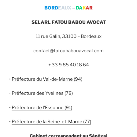
BORD
EAUX –
DA
K
AR
SELARL FATOU BABOU AVOCAT
11 rue Galin, 33100 – Bordeaux
contact@fatoubabouavocat.com
+ 33 9 85 40 18 64
•
Préfecture du Val-de-Marne (94)
•
Préfecture des Yvelines (78)
•
Préfecture de l’Essonne (91)
•
Préfecture de la Seine-et-Marne (77)
Cabinet correspondant au Sénégal