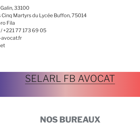
 Galin, 33100
des Cinq Martyrs du Lycée Buffon, 75014
ro Fila
 ‪+221 77 173 69 05‬
avocat.fr
net
SELARL FB AVOCAT
NOS BUREAUX