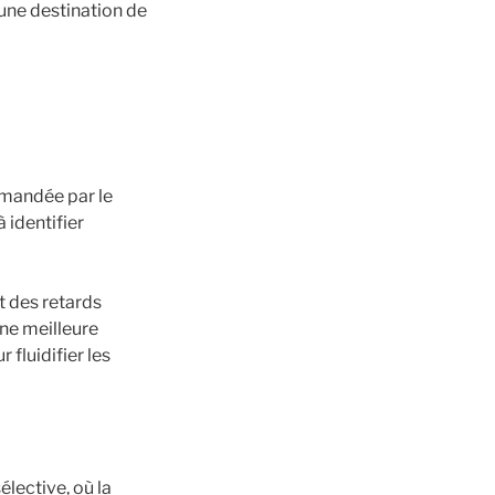
une destination de
ommandée par le
 identifier
t des retards
une meilleure
 fluidifier les
lective, où la