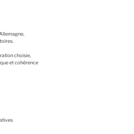
 Allemagne,
toires.
ration choisie,
mique et cohérence
ratives