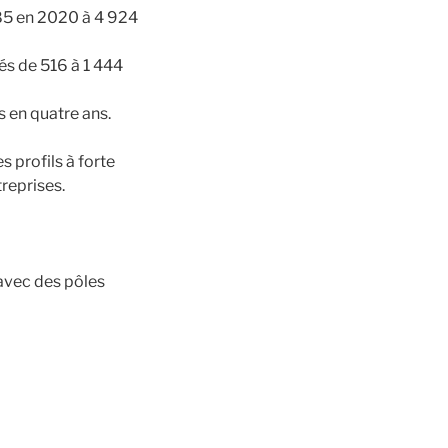
185 en 2020 à 4 924
sés de 516 à 1 444
s en quatre ans.
s profils à forte
reprises.
 avec des pôles