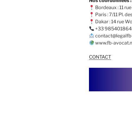
Nos coordonnées :
Bordeaux : 11 rue
Paris : 7/11 Pl. 
Dakar : 14 rue Wo
‪+33 985401864‬ /
contact@legalfb-
www.fb-avocat.
CONTACT