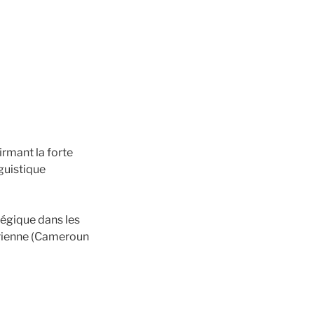
irmant la forte
guistique
tégique dans les
arienne (Cameroun