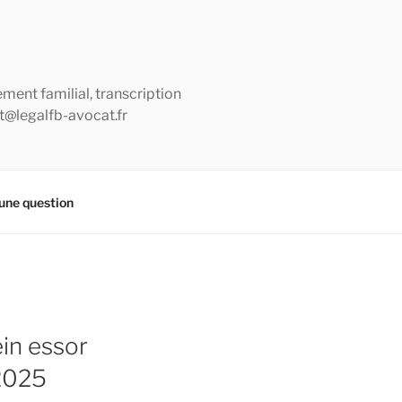
ement familial, transcription
ct@legalfb-avocat.fr
une question
ein essor
 2025