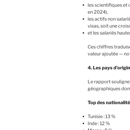
les scientifiques e
en 2024),
les actifs non salar
visas, soit une croi
et les salariés haut
Ces chiffres traduis
valeur ajoutée — no
4. Les pays d’origi
Le rapport souligne 
géographiques dom
Top des nationalit
Tunisie : 13 %
Inde : 12 %