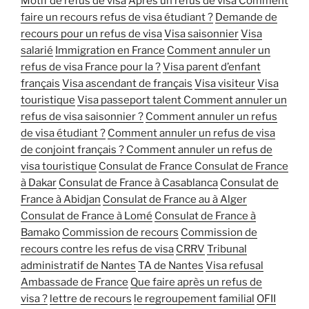
Motif de refus de visa
Après un refus de visa
Comment
faire un recours refus de visa étudiant ?
Demande de
recours pour un refus de visa
Visa saisonnier
Visa
salarié
Immigration en France
Comment annuler un
refus de visa France pour la ?
Visa parent d’enfant
français
Visa ascendant de français
Visa visiteur
Visa
touristique
Visa passeport talent
Comment annuler un
refus de visa saisonnier ?
Comment annuler un refus
de visa étudiant ?
Comment annuler un refus de visa
de conjoint français ?
Comment annuler un refus de
visa touristique
Consulat de France
Consulat de France
à Dakar
Consulat de France à Casablanca
Consulat de
France à Abidjan
Consulat de France au à Alger
Consulat de France à Lomé
Consulat de France à
Bamako
Commission de recours
Commission de
recours contre les refus de visa
CRRV
Tribunal
administratif de Nantes
TA de Nantes
Visa refusal
Ambassade de France
Que faire après un refus de
visa ?
lettre de recours
le regroupement familial
OFII